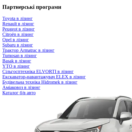
Партнерські програми
Toyota в лізинг
Renault в лізинг
Peugeot в лізинг
Citroën в лізинг
Opel в лізинг
Subaru в лізинг
Трактор Armatrac в лізинг
Tumosan в лізинг
Basak в лізинг
YTO в лізинг
Сільгосптехніка ELVORTI в лізинг
Екскаватор-навантажувач ELEX в лізинг
Будівельна техніка Hidromek в лізинг
Аміаковоз в лізинг
Каталог б/в авто