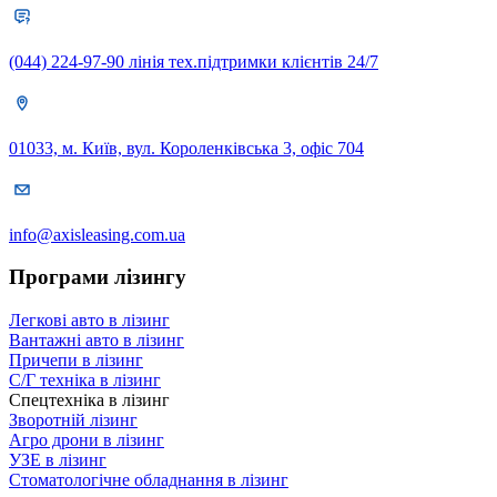
(044) 224-97-90
лінія тех.підтримки клієнтів 24/7
01033, м. Київ, вул. Короленківська 3, офіс 704
info@axisleasing.com.ua
Програми лізингу
Легкові авто в лізинг
Вантажні авто в лізинг
Причепи в лізинг
С/Г техніка в лізинг
Спецтехніка в лізинг
Зворотній лізинг
Агро дрони в лізинг
УЗЕ в лізинг
Стоматологічне обладнання в лізинг